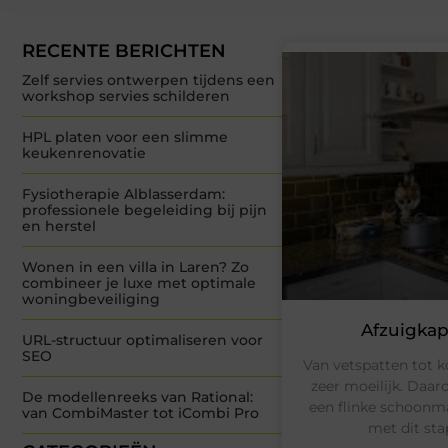
RECENTE BERICHTEN
Zelf servies ontwerpen tijdens een
workshop servies schilderen
HPL platen voor een slimme
keukenrenovatie
Fysiotherapie Alblasserdam:
professionele begeleiding bij pijn
en herstel
Wonen in een villa in Laren? Zo
combineer je luxe met optimale
woningbeveiliging
Afzuigka
URL-structuur optimaliseren voor
SEO
Van vetspatten tot 
zeer moeilijk. Daar
De modellenreeks van Rational:
een flinke schoonma
van CombiMaster tot iCombi Pro
met dit st