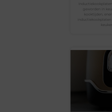
Inductiekookplaten
geworden in keuk
kooktijden, energ
inductiekookplaten
keuken