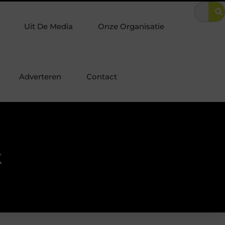
la in Laren? Zo combineer je luxe met optimale woningbeveiliging
Uit De Media
Onze Organisatie
Adverteren
Contact
k