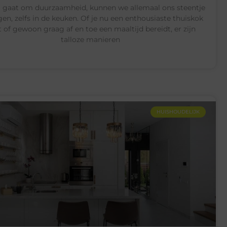
t gaat om duurzaamheid, kunnen we allemaal ons steentje
gen, zelfs in de keuken. Of je nu een enthousiaste thuiskok
 of gewoon graag af en toe een maaltijd bereidt, er zijn
talloze manieren
HUISHOUDELIJK