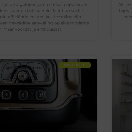
 zijn de afgelopen jaren steeds populairder
Als he
ens over de hele wereld. Met hun snelle
bijdra
ie-efficiëntie en strakke uitstraling zijn
bent
 een geweldige aanvulling op elke moderne
. Maar voordat je enthousiast
HUISHOUDELIJK