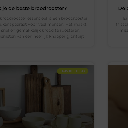
s je de beste broodrooster?
De 
oodrooster essentieel is Een broodrooster
Er
eukenapparaat voor veel mensen. Het maakt
Missch
snel en gemakkelijk brood te roosteren,
miss
enieten van een heerlijk knapperig ontbijt
HUISHOUDELIJK