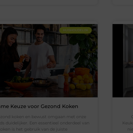
HUISHOUDELIJK
ame Keuze voor Gezond Koken
ezond koken en bewust omgaan met onze
s duidelijker. Een essentieel onderdeel van
Keuk
oken is het gebruik van de juiste
ni