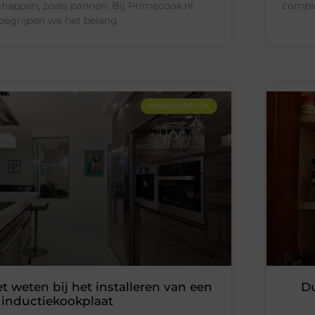
appen, zoals pannen. Bij Primecook.nl
comple
begrijpen we het belang
HUISHOUDELIJK
t weten bij het installeren van een
Du
inductiekookplaat