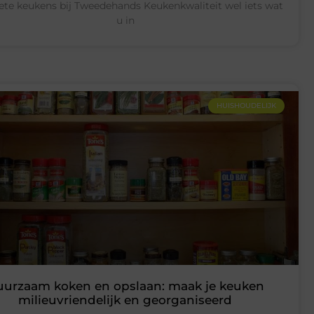
te keukens bij Tweedehands Keukenkwaliteit wel iets wat
u in
HUISHOUDELIJK
urzaam koken en opslaan: maak je keuken
milieuvriendelijk en georganiseerd