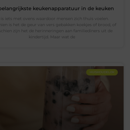
belangrijkste keukenapparatuur in de keuken
 is iets met ovens waardoor mensen zich thuis voelen.
ien is het de geur van vers gebakken koekjes of brood, of
chien zijn het de herinneringen aan familiediners uit de
kindertijd. Maar wat de
HUISHOUDELIJK