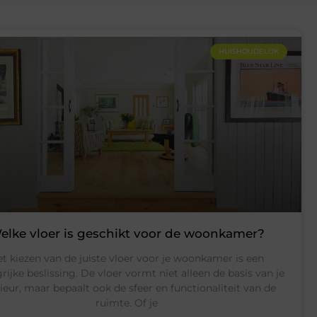
HUISHOUDELIJK
elke vloer is geschikt voor de woonkamer?
t kiezen van de juiste vloer voor je woonkamer is een
rijke beslissing. De vloer vormt niet alleen de basis van je
rieur, maar bepaalt ook de sfeer en functionaliteit van de
ruimte. Of je