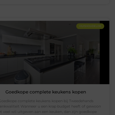
HUISHOUDELIJK
Goedkope complete keukens kopen
Goedkope complete keukens kopen bij Tweedehands
enkwaliteit Wanneer u een krap budget heeft of gewoon
et veel wil uitgeven aan een keuken, dan zijn goedkope