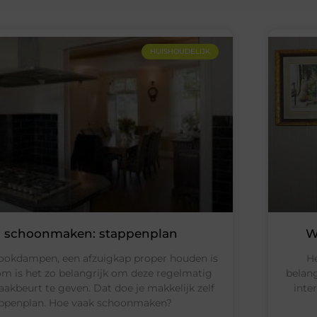
HUISHOUDELIJK
p schoonmaken: stappenplan
W
kookdampen, een afzuigkap proper houden is
He
om is het zo belangrijk om deze regelmatig
belang
akbeurt te geven. Dat doe je makkelijk zelf
inte
appenplan. Hoe vaak schoonmaken?