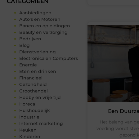
CATEGORIEËN
Aanbiedingen
Auto's en Motoren
Banen en opleidingen
Beauty en verzorging
Bedrijven
Blog
Dienstverlening
Electronica en Computers
Energie
Eten en drinken
Financieel
Gezondheid
Groothandel
Hobby en vrije tijd
Horeca
Huishoudelijk
Een Duurz
Industrie
Het belang van g
Internet marketing
voeding wordt steed
Keuken
gezond k
Kinderen