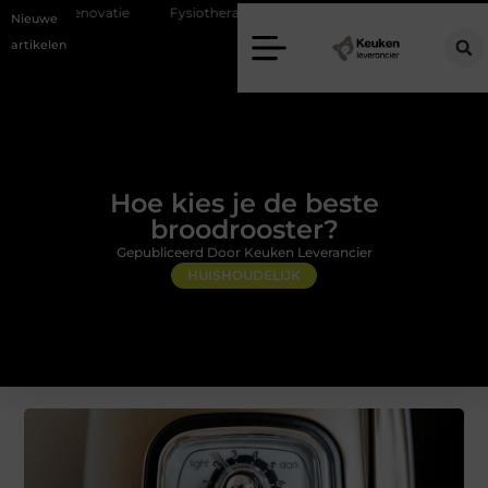
ie
Fysiotherapie Alblasserdam: professionele begeleiding bij pijn en he
Nieuwe
artikelen
Hoe kies je de beste
broodrooster?
Gepubliceerd Door Keuken Leverancier
HUISHOUDELIJK