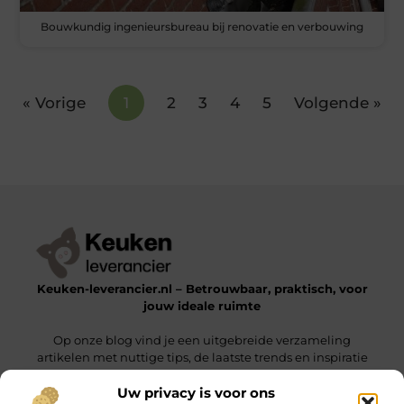
Bouwkundig ingenieursbureau bij renovatie en verbouwing
« Vorige
1
2
3
4
5
Volgende »
Keuken-leverancier.nl – Betrouwbaar, praktisch, voor
jouw ideale ruimte
Op onze blog vind je een uitgebreide verzameling
artikelen met nuttige tips, de laatste trends en inspiratie
om een functionele en stijlvolle omgeving te realiseren.
Uw privacy is voor ons