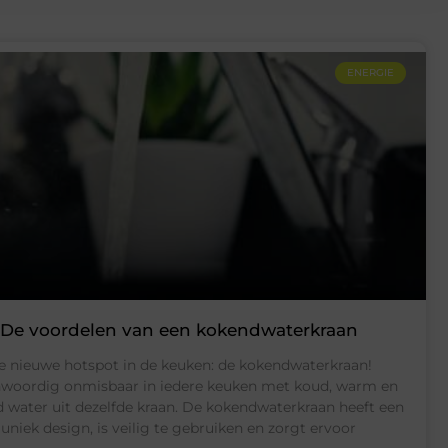
ENERGIE
De voordelen van een kokendwaterkraan
e nieuwe hotspot in de keuken: de kokendwaterkraan!
woordig onmisbaar in iedere keuken met koud, warm en
 water uit dezelfde kraan. De kokendwaterkraan heeft een
uniek design, is veilig te gebruiken en zorgt ervoor