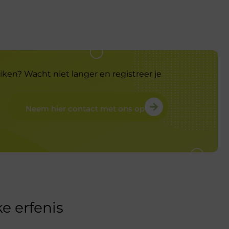
iken? Wacht niet langer en registreer je
Neem hier contact met ons op
e erfenis