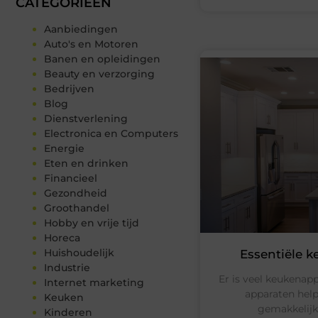
CATEGORIEËN
Aanbiedingen
Auto's en Motoren
Banen en opleidingen
Beauty en verzorging
Bedrijven
Blog
Dienstverlening
Electronica en Computers
Energie
Eten en drinken
Financieel
Gezondheid
Groothandel
Hobby en vrije tijd
Horeca
Huishoudelijk
Essentiële k
Industrie
Er is veel keukenapp
Internet marketing
apparaten hel
Keuken
gemakkelijk
Kinderen