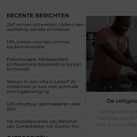
RECENTE BERICHTEN
Zelf servies ontwerpen tijdens een
workshop servies schilderen
HPL platen voor een slimme
keukenrenovatie
Fysiotherapie Alblasserdam:
professionele begeleiding bij pijn
en herstel
Wonen in een villa in Laren? Zo
combineer je luxe met optimale
woningbeveiliging
De veiligs
URL-structuur optimaliseren voor
SEO
Kokend water lijk
onschuldig is koken
De modellenreeks van Rational:
moet je voorzichtig
van CombiMaster tot iCombi Pro