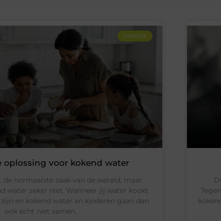
ENERGIE
te oplossing voor kokend water
t de normaalste zaak van de wereld, maar
D
d water zeker niet. Wanneer jij water kookt
Tegen
 zijn en kokend water en kinderen gaan dan
kokend
ook echt niet samen.