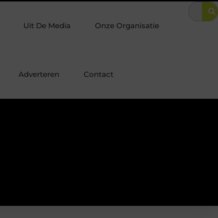
 in een villa in Laren? Zo combineer je luxe met optimale woningbe
Uit De Media
Onze Organisatie
Adverteren
Contact