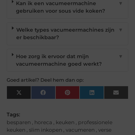
Kan ik een vacumeermachine
▼
gebruiken voor sous vide koken?
Welke types vacumeermachines zijn
▼
er beschikbaar?
Hoe zorg ik ervoor dat mijn
▼
vacumeermachine goed werkt?
Goed artikel? Deel hem dan op:
X
Facebook
Pinterest
LinkedIn
Email
(Twitter)
Tags:
besparen
,
horeca
,
keuken
,
professionele
keuken
,
slim inkopen
,
vacumeren
,
verse