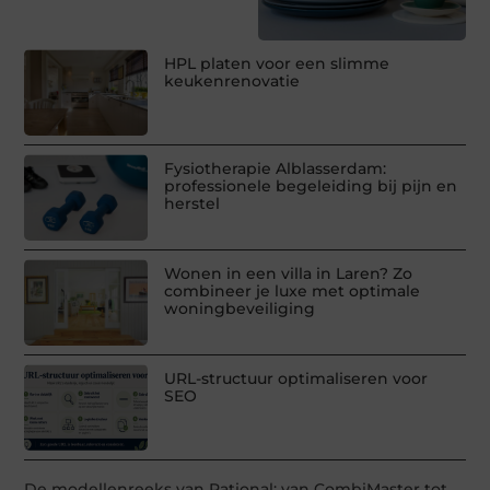
HPL platen voor een slimme
keukenrenovatie
Fysiotherapie Alblasserdam:
professionele begeleiding bij pijn en
herstel
Wonen in een villa in Laren? Zo
combineer je luxe met optimale
woningbeveiliging
URL-structuur optimaliseren voor
SEO
De modellenreeks van Rational: van CombiMaster tot