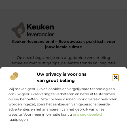
Keuken-leverancier.nl – Betrouwbaar, praktisch, voor
jouw ideale ruimte
Op onze blog vind je een uitgebreide verzameling
artikelen met nuttige tips, de laatste trends en inspiratie
om een functionele en stijlvolle omgeving te realiseren.
Uw privacy is voor ons
van groot belang
Onze informatie
Wij maken gebruik van cookies en vergelijkbare technologieën
Nederlandse Linkbuilding: Vergroot Jouw Online Zichtbaarheid Binnen Nederland
Geld Verdienen via het Internet: Jouw Gids naar Online Inkomsten
om uw gebruikservaring te verbeteren en beter af te stemmen
op uw behoeften. Deze cookies kunnen voor diverse doeleinden
Bericht categorie
worden ingezet, zoals het aanbieden van gepersonaliseerde
advertenties en het analyseren van het gebruik van onze
website. Voor meer informatie kunt u
ons cookiebeleid
raadplegen.