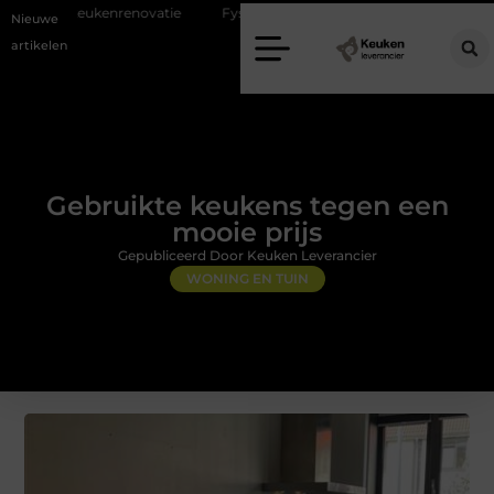
enovatie
Fysiotherapie Alblasserdam: professionele begeleiding bij pij
Nieuwe
artikelen
Gebruikte keukens tegen een
mooie prijs
Gepubliceerd Door Keuken Leverancier
WONING EN TUIN