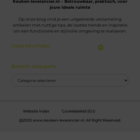
Keuken-leverancier.nl – Betrouwbaar, praktisch, voor
jouw ideale ruimte
Op onze blog vind je een uitgebreide verzameling
artikelen met nuttige tips, de laatste trends en inspiratie
om een functionele en stijlvolle omgeving te realiseren.
Onze informatie
Nederlandse Linkbuilding: Vergroot Jouw Online Zichtbaarheid Binnen Nederland
Geld Verdienen via het Internet: Jouw Gids naar Online Inkomsten
Bericht categorie
Website index
Cookiebeleid (EU)
@2025 www.keuken-leverancier.nl. All Right Reserved.