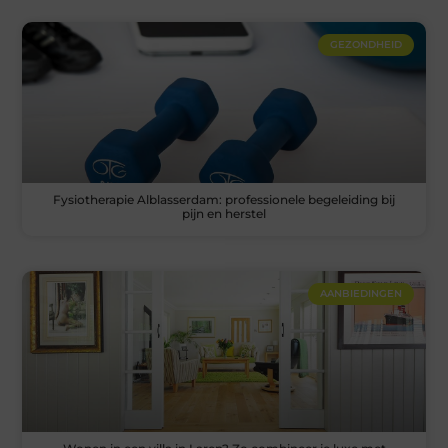
GEZONDHEID
Fysiotherapie Alblasserdam: professionele begeleiding bij
pijn en herstel
AANBIEDINGEN