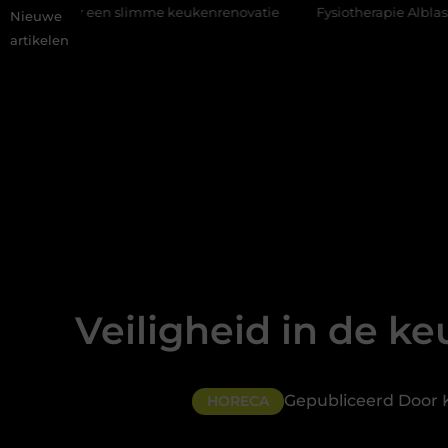
mme keukenrenovatie
Fysiotherapie Alblasserdam: professionele 
Nieuwe
artikelen
Veiligheid in de k
Gepubliceerd Door 
HORECA