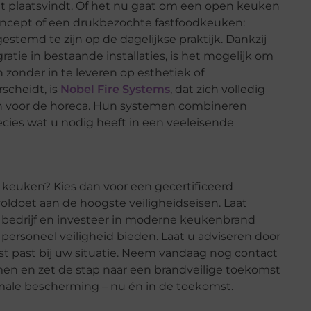
at plaatsvindt. Of het nu gaat om een open keuken
econcept of een drukbezochte fastfoodkeuken:
temd te zijn op de dagelijkse praktijk. Dankzij
tie in bestaande installaties, is het mogelijk om
 zonder in te leveren op esthetiek of
scheidt, is
Nobel Fire Systems
, dat zich volledig
n voor de horeca. Hun systemen combineren
recies wat u nodig heeft in een veeleisende
keuken? Kies dan voor een gecertificeerd
oldoet aan de hoogste veiligheidseisen. Laat
 bedrijf en investeer in moderne keukenbrand
rsoneel veiligheid bieden. Laat u adviseren door
st past bij uw situatie. Neem vandaag nog contact
en en zet de stap naar een brandveilige toekomst
male bescherming – nu én in de toekomst.