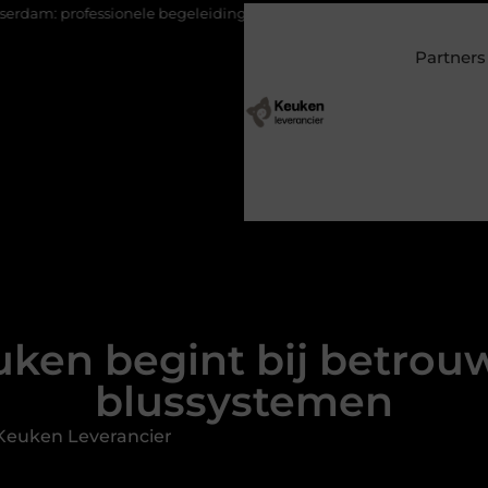
begeleiding bij pijn en herstel
Wonen in een villa in Laren? Zo
Partners
euken begint bij betr
blussystemen
Keuken Leverancier