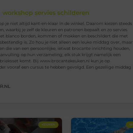
n workshop servies schilderen
op je niet altijd kant-en-klaar in de winkel. Daarom kiezen steeds
 waarbij je zelf de kleuren en patronen bepaalt en zo servies
t met blanco borden, kommen of mokken en beschildert die met
sbestendig is. Zo hou je niet alleen een leuke middag over, maar
en die van een persoonlijke, ietwat brocante inrichting houden,
anvulling op hun verzameling; elk stuk krijgt namelijk een
 fabrieksset komt. Bij www.brocantekeuken.nl kun je op
er vooraf een cursus te hebben gevolgd. Een gezellige middag
R.NL
KEUKEN
W