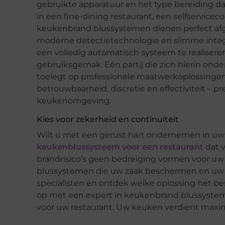
gebruikte apparatuur en het type bereiding d
in een fine-dining restaurant, een selfservic
keukenbrand blussystemen dienen perfect afges
moderne detectietechnologie en slimme integra
een volledig automatisch systeem te realiseren
gebruiksgemak. Eén partij die zich hierin onder
toelegt op professionele maatwerkoplossinge
betrouwbaarheid, discretie en effectiviteit – p
keukenomgeving.
Kies voor zekerheid en continuïteit
Wilt u met een gerust hart ondernemen in uw 
keukenblussysteem voor een restaurant
dat v
brandrisico’s geen bedreiging vormen voor uw
blussystemen die uw zaak beschermen en uw pe
specialisten en ontdek welke oplossing het be
op met een expert in keukenbrand blussystem
voor uw restaurant. Uw keuken verdient maxi