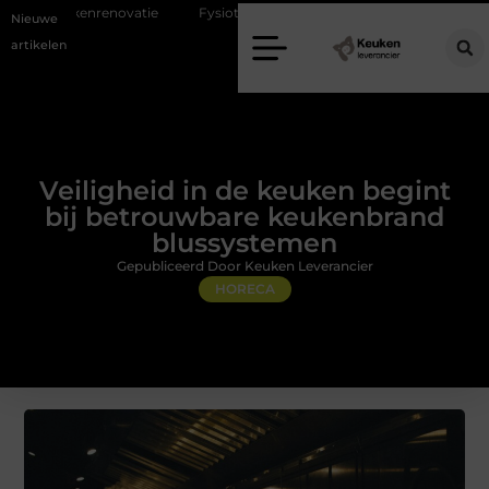
vatie
Fysiotherapie Alblasserdam: professionele begeleiding bij pijn e
Nieuwe
artikelen
Veiligheid in de keuken begint
bij betrouwbare keukenbrand
blussystemen
Gepubliceerd Door Keuken Leverancier
HORECA