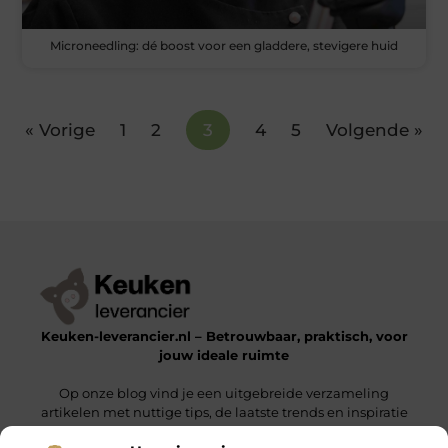
Microneedling: dé boost voor een gladdere, stevigere huid
« Vorige
1
2
3
4
5
Volgende »
Keuken-leverancier.nl – Betrouwbaar, praktisch, voor
jouw ideale ruimte
Op onze blog vind je een uitgebreide verzameling
artikelen met nuttige tips, de laatste trends en inspiratie
om een functionele en stijlvolle omgeving te realiseren.