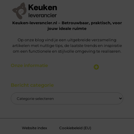
Keuken-leverancier.nl – Betrouwbaar, praktisch, voor
jouw ideale ruimte
Op onze blog vind je een uitgebreide verzameling
artikelen met nuttige tips, de laatste trends en inspiratie
om een functionele en stijlvolle omgeving te realiseren.
Onze informatie
Nederlandse Linkbuilding: Vergroot Jouw Online Zichtbaarheid Binnen Nederland
Geld Verdienen via het Internet: Jouw Gids naar Online Inkomsten
Bericht categorie
Website index
Cookiebeleid (EU)