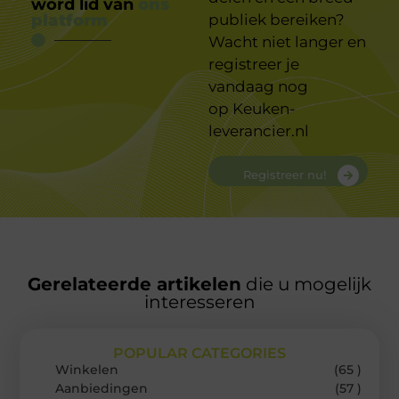
word lid van
ons
platform
publiek bereiken?
Wacht niet langer en
registreer je
vandaag nog
op
Keuken-
leverancier.nl
Registreer nu!
Gerelateerde artikelen
die u mogelijk
interesseren
POPULAR CATEGORIES
Winkelen
(65 )
Aanbiedingen
(57 )