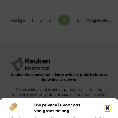
« Vorige
1
2
3
4
5
Volgende »
Keuken-leverancier.nl – Betrouwbaar, praktisch, voor
jouw ideale ruimte
Op onze blog vind je een uitgebreide verzameling
artikelen met nuttige tips, de laatste trends en inspiratie
om een functionele en stijlvolle omgeving te realiseren.
Uw privacy is voor ons
van groot belang
Onze informatie