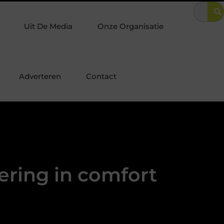
 Zo combineer je luxe met optimale woningbeveiliging
URL-stru
Uit De Media
Onze Organisatie
Adverteren
Contact
ering in comfort