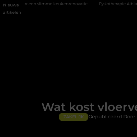
slimme keukenrenovatie
Fysiotherapie Alblasserdam: professione
Nieuwe
artikelen
Wat kost vloerv
Gepubliceerd Door
ZAKELIJK