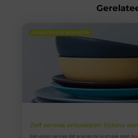
Gerelatee
GERELATEERDE BERICHTEN
Zelf servies ontwerpen tijdens ee
Een eigen servies dat precies bij je smaak past, ko