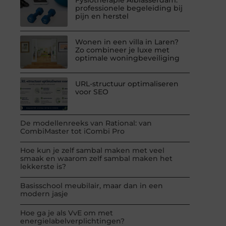
professionele begeleiding bij
pijn en herstel
Wonen in een villa in Laren?
Zo combineer je luxe met
optimale woningbeveiliging
URL-structuur optimaliseren
voor SEO
De modellenreeks van Rational: van
CombiMaster tot iCombi Pro
Hoe kun je zelf sambal maken met veel
smaak en waarom zelf sambal maken het
lekkerste is?
Basisschool meubilair, maar dan in een
modern jasje
Hoe ga je als VvE om met
energielabelverplichtingen?