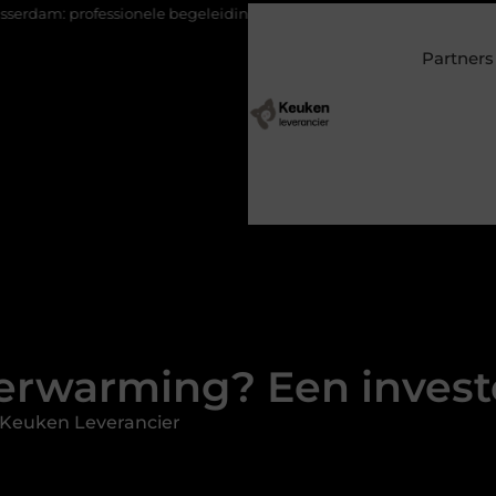
le begeleiding bij pijn en herstel
Wonen in een villa in Laren?
Partners
erwarming? Een invest
 Keuken Leverancier