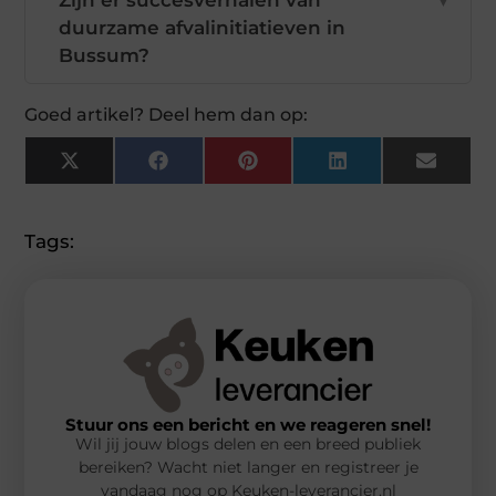
Zijn er succesverhalen van
▼
duurzame afvalinitiatieven in
Bussum?
Goed artikel? Deel hem dan op:
X
Facebook
Pinterest
LinkedIn
Email
(Twitter)
Tags:
Stuur ons een bericht en we reageren snel!
Wil jij jouw blogs delen en een breed publiek
bereiken? Wacht niet langer en registreer je
vandaag nog op Keuken-leverancier.nl