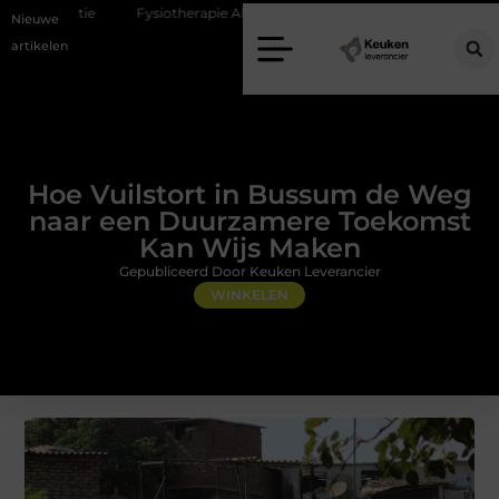
Fysiotherapie Alblasserdam: professionele begeleiding bij pijn en herstel
Nieuwe
artikelen
Hoe Vuilstort in Bussum de Weg
naar een Duurzamere Toekomst
Kan Wijs Maken
Gepubliceerd Door Keuken Leverancier
WINKELEN