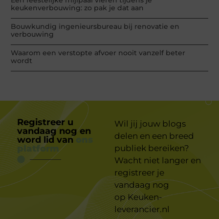
Een feestelijke mijlpaal vieren tijdens je
keukenverbouwing: zo pak je dat aan
Bouwkundig ingenieursbureau bij renovatie en
verbouwing
Waarom een verstopte afvoer nooit vanzelf beter
wordt
Registreer u
Wil jij jouw blogs
vandaag nog en
delen en een breed
word lid van
ons
platform
publiek bereiken?
Wacht niet langer en
registreer je
vandaag nog
op
Keuken-
leverancier.nl