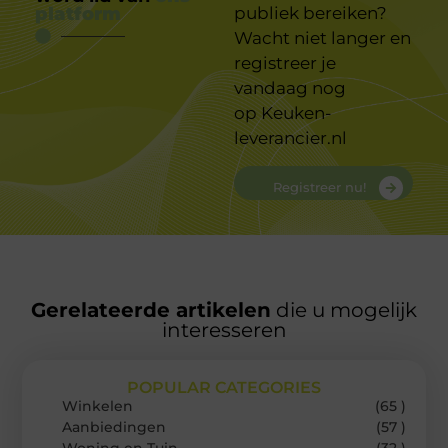
platform
publiek bereiken?
Wacht niet langer en
registreer je
vandaag nog
op
Keuken-
leverancier.nl
Registreer nu!
Gerelateerde artikelen
die u mogelijk
interesseren
POPULAR CATEGORIES
Winkelen
(65 )
Aanbiedingen
(57 )
Woning en Tuin
(32 )