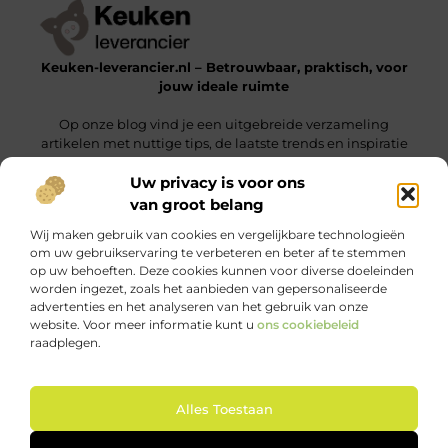
Keuken-leverancier.nl – Betrouwbaar, praktisch, voor
jouw ideale ruimte
Op onze blog vind je een uitgebreide verzameling
artikelen met nuttige tips, de laatste trends en inspiratie
om een functionele en stijlvolle omgeving te realiseren.
Uw privacy is voor ons
van groot belang
Onze informatie
Wij maken gebruik van cookies en vergelijkbare technologieën
Nederlandse Linkbuilding: Vergroot Jouw Online Zichtbaarheid Binnen Nederland
Geld Verdienen via het Internet: Jouw Gids naar Online Inkomsten
om uw gebruikservaring te verbeteren en beter af te stemmen
op uw behoeften. Deze cookies kunnen voor diverse doeleinden
Bericht categorie
worden ingezet, zoals het aanbieden van gepersonaliseerde
advertenties en het analyseren van het gebruik van onze
website. Voor meer informatie kunt u
ons cookiebeleid
raadplegen.
Ga Naar Bo
Alles Toestaan
Website index
Cookiebeleid (EU)
@2025 www.keuken-leverancier.nl. All Right Reserved.