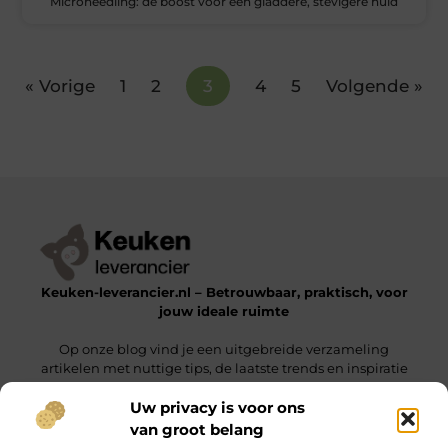
Microneedling: dé boost voor een gladdere, stevigere huid
« Vorige
1
2
3
4
5
Volgende »
Keuken-leverancier.nl – Betrouwbaar, praktisch, voor
jouw ideale ruimte
Op onze blog vind je een uitgebreide verzameling
artikelen met nuttige tips, de laatste trends en inspiratie
om een functionele en stijlvolle omgeving te realiseren.
Uw privacy is voor ons
van groot belang
Onze informatie