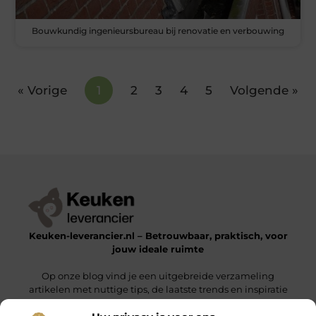
Bouwkundig ingenieursbureau bij renovatie en verbouwing
« Vorige
1
2
3
4
5
Volgende »
Keuken-leverancier.nl – Betrouwbaar, praktisch, voor
jouw ideale ruimte
Op onze blog vind je een uitgebreide verzameling
artikelen met nuttige tips, de laatste trends en inspiratie
om een functionele en stijlvolle omgeving te realiseren.