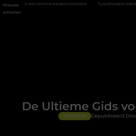
en slimme keukenrenovatie
Fysiotherapie Alblasserdam: professi
Nieuwe
artikelen
De Ultieme Gids vo
Gepubliceerd Doo
WINKELEN