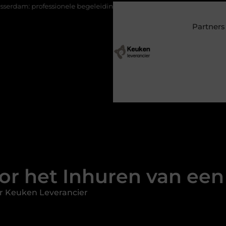
onele begeleiding bij pijn en herstel
Wonen in een villa in Lar
Partners
or het Inhuren van ee
r Keuken Leverancier