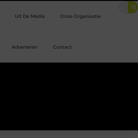
in een villa in Laren? Zo combineer je luxe met optimale woningbev
Uit De Media
Onze Organisatie
Adverteren
Contact