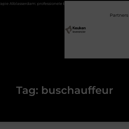
lasserdam: professionele begeleiding bij pijn en herstel
Wonen 
Partners
Tag: buschauffeur