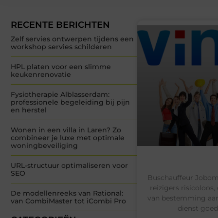
RECENTE BERICHTEN
Zelf servies ontwerpen tijdens een
workshop servies schilderen
HPL platen voor een slimme
keukenrenovatie
Fysiotherapie Alblasserdam:
professionele begeleiding bij pijn
en herstel
Wonen in een villa in Laren? Zo
combineer je luxe met optimale
woningbeveiliging
URL-structuur optimaliseren voor
SEO
Buschauffeur Jobomsc
reizigers risicoloos
De modellenreeks van Rational:
van bestemming aank
van CombiMaster tot iCombi Pro
dienst goed 