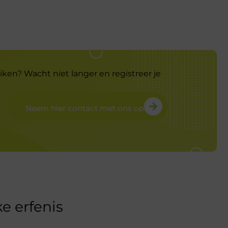
iken? Wacht niet langer en registreer je
Neem hier contact met ons op
e erfenis