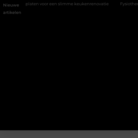
HPL platen voor een slimme keukenrenovatie
Fysiotherapie Alb
Nieuwe
artikelen