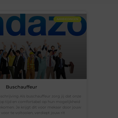
AANBIEDINGEN
Buschauffeur
hrijving Als buschauffeur zorg jij dat onze
, op tijd en comfortabel op hun mogelijkheid
omen. Je krijgt dit voor mekaar door jouw
voor te voltooien, verdiept jouw rit