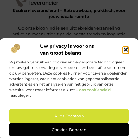
Keuken-leverancier.nl – Betrouwbaar, praktisch, voor
jouw ideale ruimte
Op onze blog vind je een uitgebreide verzameling
artikelen met nuttige tips, de laatste trends en inspiratie
om een functionele en stijlvolle omgeving te realiseren.
Uw privacy is voor ons
van groot belang
Onze informatie
Wij maken gebruik van cookies en vergelijkbare technologieën
Nederlandse Linkbuilding: Vergroot Jouw Online Zichtbaarheid Binnen Nederland
Geld Verdienen via het Internet: Jouw Gids naar Online Inkomsten
om uw gebruikservaring te verbeteren en beter af te stemmen
op uw behoeften. Deze cookies kunnen voor diverse doeleinden
Bericht categorie
worden ingezet, zoals het aanbieden van gepersonaliseerde
advertenties en het analyseren van het gebruik van onze
website. Voor meer informatie kunt u
ons cookiebeleid
raadplegen.
Ga Naar Bo
Alles Toestaan
Website index
Cookiebeleid (EU)
@2025 www.keuken-leverancier.nl. All Right Reserved.
Cookies Beheren