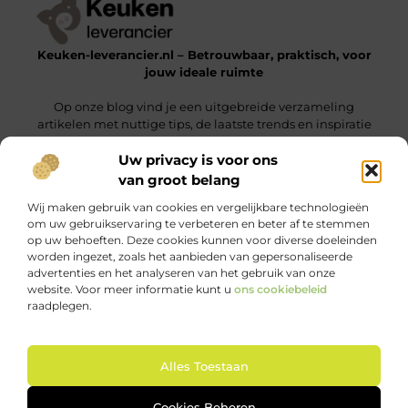
Keuken-leverancier.nl – Betrouwbaar, praktisch, voor
jouw ideale ruimte
Op onze blog vind je een uitgebreide verzameling
artikelen met nuttige tips, de laatste trends en inspiratie
om een functionele en stijlvolle omgeving te realiseren.
Uw privacy is voor ons
van groot belang
Onze informatie
Wij maken gebruik van cookies en vergelijkbare technologieën
Nederlandse Linkbuilding: Vergroot Jouw Online Zichtbaarheid Binnen Nederland
Geld Verdienen via het Internet: Jouw Gids naar Online Inkomsten
om uw gebruikservaring te verbeteren en beter af te stemmen
op uw behoeften. Deze cookies kunnen voor diverse doeleinden
Bericht categorie
worden ingezet, zoals het aanbieden van gepersonaliseerde
advertenties en het analyseren van het gebruik van onze
website. Voor meer informatie kunt u
ons cookiebeleid
raadplegen.
Ga Naar Bo
Alles Toestaan
Website index
Cookiebeleid (EU)
@2025 www.keuken-leverancier.nl. All Right Reserved.
Cookies Beheren