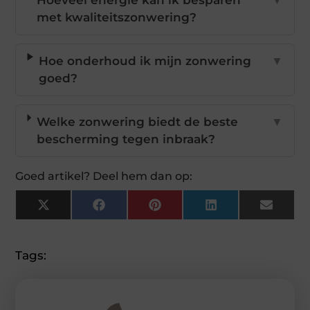
Hoeveel energie kan ik besparen
▼
met kwaliteitszonwering?
Hoe onderhoud ik mijn zonwering
▼
goed?
Welke zonwering biedt de beste
▼
bescherming tegen inbraak?
Goed artikel? Deel hem dan op:
X
Facebook
Pinterest
LinkedIn
Email
(Twitter)
Tags: