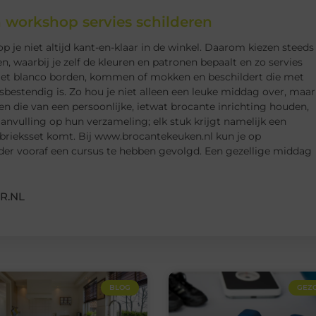
n workshop servies schilderen
op je niet altijd kant-en-klaar in de winkel. Daarom kiezen steeds
 waarbij je zelf de kleuren en patronen bepaalt en zo servies
t met blanco borden, kommen of mokken en beschildert die met
sbestendig is. Zo hou je niet alleen een leuke middag over, maar
en die van een persoonlijke, ietwat brocante inrichting houden,
anvulling op hun verzameling; elk stuk krijgt namelijk een
 fabrieksset komt. Bij www.brocantekeuken.nl kun je op
er vooraf een cursus te hebben gevolgd. Een gezellige middag
R.NL
BLOG
GEZ