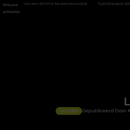
een slimme keukenrenovatie
Fysiotherapie Alblasserdam: profess
Nieuwe
artikelen
L
Gepubliceerd Door 
KEUKEN