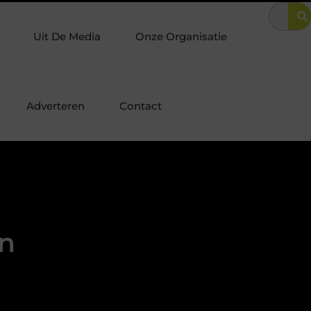
ren? Zo combineer je luxe met optimale woningbeveiliging
URL-
Uit De Media
Onze Organisatie
Adverteren
Contact
en