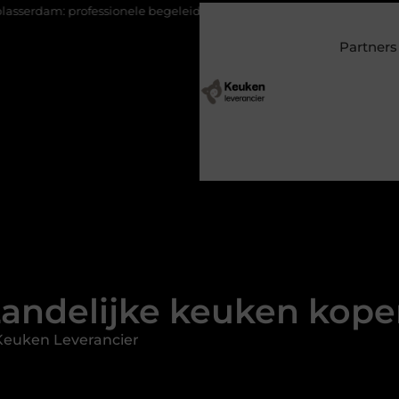
ionele begeleiding bij pijn en herstel
Wonen in een villa in La
Partners
andelijke keuken kop
Keuken Leverancier