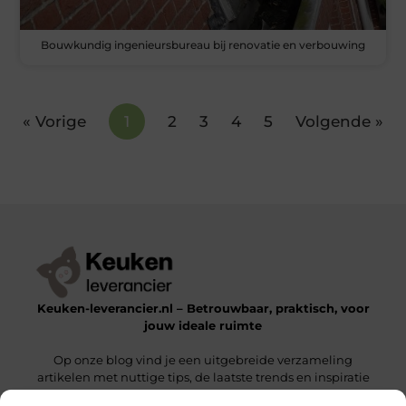
Bouwkundig ingenieursbureau bij renovatie en verbouwing
« Vorige
1
2
3
4
5
Volgende »
Keuken-leverancier.nl – Betrouwbaar, praktisch, voor
jouw ideale ruimte
Op onze blog vind je een uitgebreide verzameling
artikelen met nuttige tips, de laatste trends en inspiratie
om een functionele en stijlvolle omgeving te realiseren.