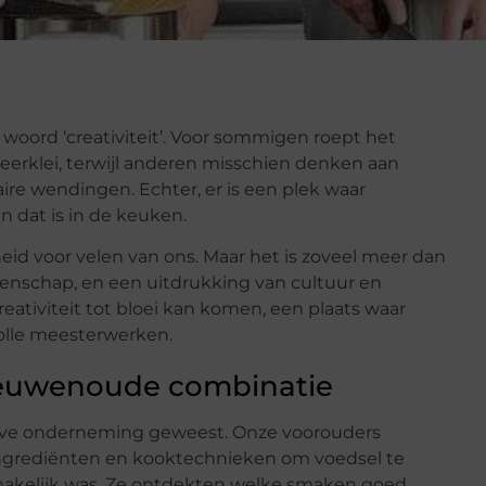
woord ‘creativiteit’. Voor sommigen roept het
seerklei, terwijl anderen misschien denken aan
aire wendingen. Echter, er is een plek waar
en dat is in de keuken.
eid voor velen van ons. Maar het is zoveel meer dan
tenschap, en een uitdrukking van cultuur en
reativiteit tot bloei kan komen, een plaats waar
olle meesterwerken.
 eeuwenoude combinatie
tieve onderneming geweest. Onze voorouders
ngrediënten en kooktechnieken om voedsel te
makelijk was. Ze ontdekten welke smaken goed