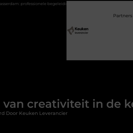
onele begeleiding bij pijn en herstel
Wonen in een villa in Lar
Partners
 van creativiteit in de
rd Door Keuken Leverancier