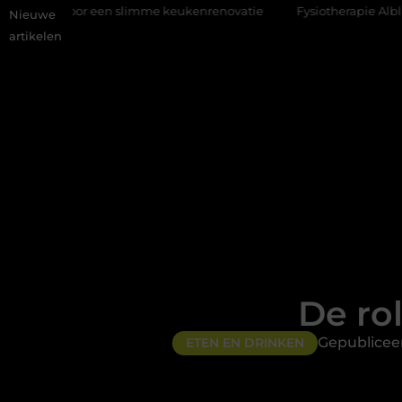
en slimme keukenrenovatie
Fysiotherapie Alblasserdam: professi
Nieuwe
artikelen
De rol
Gepublicee
ETEN EN DRINKEN