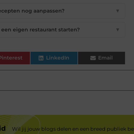
 recepten nog aanpassen?
▼
 een eigen restaurant starten?
▼
Pinterest
LinkedIn
Email
id
Wil jij jouw blogs delen en een breed publiek be