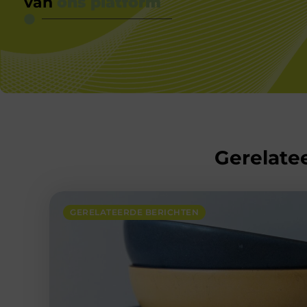
van
ons platform
Gerelatee
GERELATEERDE BERICHTEN