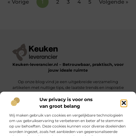
« Vorige
1
2
3
4
5
Volgende »
Keuken-leverancier.nl – Betrouwbaar, praktisch, voor
jouw ideale ruimte
Op onze blog vind je een uitgebreide verzameling
artikelen met nuttige tips, de laatste trends en inspiratie
om een functionele en stijlvolle omgeving te realiseren.
Uw privacy is voor ons
van groot belang
Onze informatie
Wij maken gebruik van cookies en vergelijkbare technologieën
Nederlandse Linkbuilding: Vergroot Jouw Online Zichtbaarheid Binnen Nederland
Geld Verdienen via het Internet: Jouw Gids naar Online Inkomsten
om uw gebruikservaring te verbeteren en beter af te stemmen
op uw behoeften. Deze cookies kunnen voor diverse doeleinden
Bericht categorie
worden ingezet, zoals het aanbieden van gepersonaliseerde