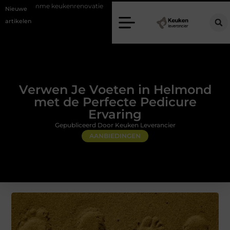
eukenrenovatie
Fysiotherapie Alblasserdam: professionele begeleiding 
Nieuwe
artikelen
Verwen Je Voeten in Helmond
met de Perfecte Pedicure
Ervaring
Gepubliceerd Door Keuken Leverancier
AANBIEDINGEN