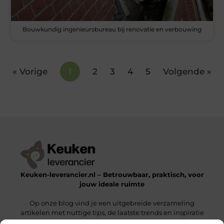
Bouwkundig ingenieursbureau bij renovatie en verbouwing
« Vorige
1
2
3
4
5
Volgende »
Keuken-leverancier.nl – Betrouwbaar, praktisch, voor
jouw ideale ruimte
Op onze blog vind je een uitgebreide verzameling
artikelen met nuttige tips, de laatste trends en inspiratie
om een functionele en stijlvolle omgeving te realiseren.