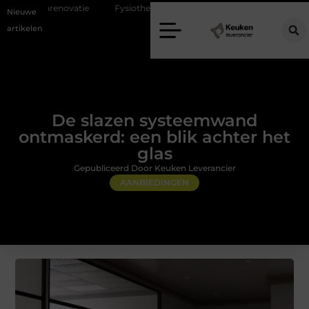
tie
Fysiotherapie Alblasserdam: professionele begeleiding bij pijn en h
Nieuwe
artikelen
De slazen systeemwand
ontmaskerd: een blik achter het
glas
Gepubliceerd Door Keuken Leverancier
AANBIEDINGEN