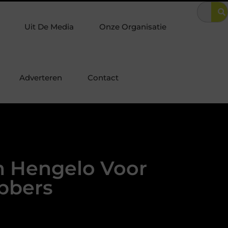
lla in Laren? Zo combineer je luxe met optimale woningbeveiliging
Uit De Media
Onze Organisatie
Adverteren
Contact
n Hengelo Voor
bbers