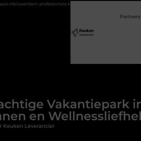
: professionele begeleiding bij pijn en herstel
Wonen in een vi
Partners
achtige Vakantiepark i
nnen en Wellnessliefhe
r Keuken Leverancier