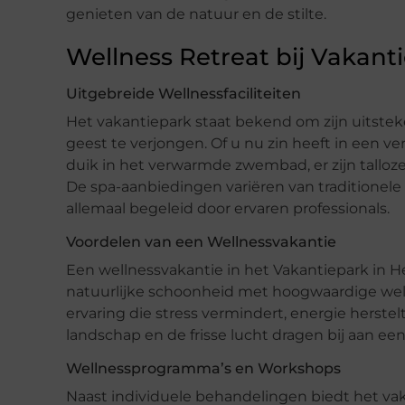
genieten van de natuur en de stilte.
Wellness Retreat bij Vakant
Uitgebreide Wellnessfaciliteiten
Het vakantiepark staat bekend om zijn uitste
geest te verjongen. Of u nu zin heeft in een v
duik in het verwarmde zwembad, er zijn tallo
De spa-aanbiedingen variëren van traditionel
allemaal begeleid door ervaren professionals.
Voordelen van een Wellnessvakantie
Een wellnessvakantie in het Vakantiepark in H
natuurlijke schoonheid met hoogwaardige well
ervaring die stress vermindert, energie herstel
landschap en de frisse lucht dragen bij aan ee
Wellnessprogramma’s en Workshops
Naast individuele behandelingen biedt het v