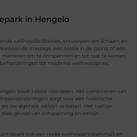
iepark in Hengelo
kende wellnessfaciliteiten, ontworpen om lichaam en
erkwikkende massage, een sessie in de sauna, of een
ze manieren om te ontspannen en tot rust te komen.
e behandelingen tot moderne wellnessopties,
engelo biedt talloze voordelen. Het combineren van
nessvoorzieningen zorgt voor een holistische
t en uw algehele welzijn verbetert. Het rustige
n diep gevoel van ontspanning en welzijn.
akantiepark ook een reeks wellnessprogramma’s en