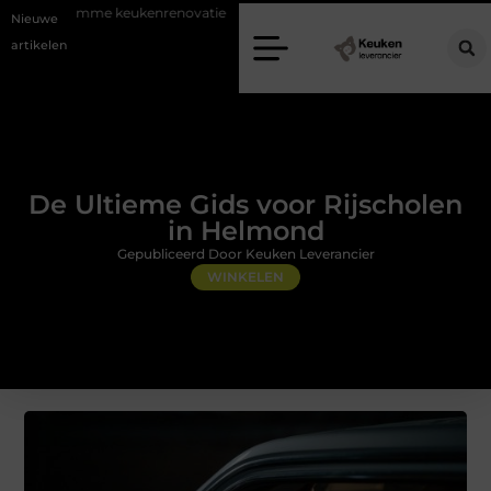
ukenrenovatie
Fysiotherapie Alblasserdam: professionele begeleiding b
Nieuwe
artikelen
De Ultieme Gids voor Rijscholen
in Helmond
Gepubliceerd Door Keuken Leverancier
WINKELEN