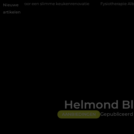
 een slimme keukenrenovatie
Fysiotherapie Alblasserdam: profes
Nieuwe
artikelen
Helmond Bl
Gepubliceerd
AANBIEDINGEN