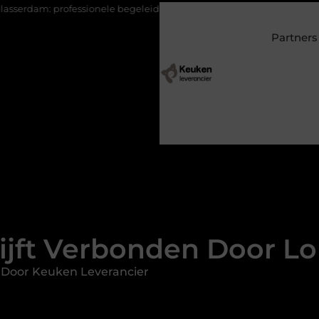
sionele begeleiding bij pijn en herstel
Wonen in een villa in L
Partners
ijft Verbonden Door Lo
 Door Keuken Leverancier