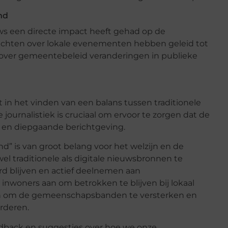
nd
uws een directe impact heeft gehad op de
chten over lokale evenementen hebben geleid tot
 over gemeentebeleid veranderingen in publieke
 in het vinden van een balans tussen traditionele
journalistiek is cruciaal om ervoor te zorgen dat de
en diepgaande berichtgeving.
” is van groot belang voor het welzijn en de
 traditionele als digitale nieuwsbronnen te
 blijven en actief deelnemen aan
woners aan om betrokken te blijven bij lokaal
nen om de gemeenschapsbanden te versterken en
rderen.
edback en suggesties over hoe we onze