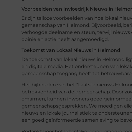
Voorbeelden van Invloedrijk Nieuws in Helmo
Er zijn talloze voorbeelden van hoe lokaal nie
gemeenschap van Helmond. Bijvoorbeeld, beri
verhoogde deelname en steun, terwijl nieuws
opinie en actie heeft aangemoedigd.
Toekomst van Lokaal Nieuws in Helmond
De toekomst van lokaal nieuws in Helmond ligt
en digitale media. Het ondersteunen van lokale 
gemeenschap toegang heeft tot betrouwbare 
Het bijhouden van het “Laatste nieuws Helmond
betrokkenheid van de gemeenschap. Door zowel
omarmen, kunnen inwoners goed geïnformeerd
gemeenschapsgesprekken. We moedigen alle in
nieuws en lokale journalistiek te ondersteu
een goed geïnformeerde samenleving te bevo
Bedankt voor het lezen! We horen graag je fe