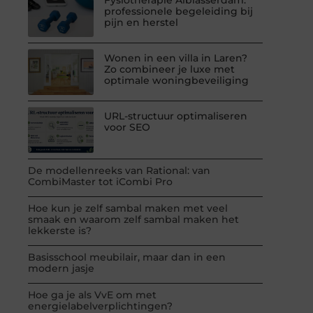
professionele begeleiding bij
pijn en herstel
Wonen in een villa in Laren?
Zo combineer je luxe met
optimale woningbeveiliging
URL-structuur optimaliseren
voor SEO
De modellenreeks van Rational: van
CombiMaster tot iCombi Pro
Hoe kun je zelf sambal maken met veel
smaak en waarom zelf sambal maken het
lekkerste is?
Basisschool meubilair, maar dan in een
modern jasje
Hoe ga je als VvE om met
energielabelverplichtingen?